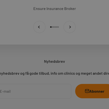
Ensure Insurance Broker
Forrige
Næste
Gå til element 1
Gå til element 2
Gå til element 3
Gå til element 4
Gå til element 5
Gå til element 6
Nyhedsbrev
nyhedsbrev og få gode tilbud, info om clinics og meget andet dir
Abonner
E-mail