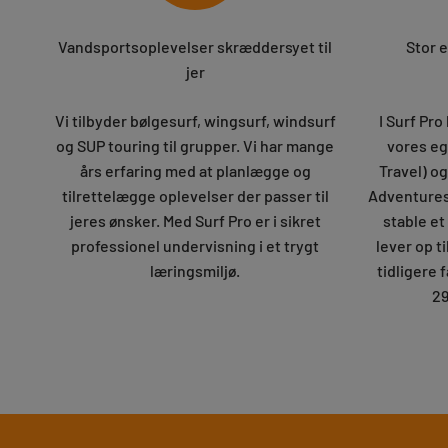
Vandsportsoplevelser skræddersyet til
Stor e
jer
Vi tilbyder bølgesurf, wingsurf, windsurf
I Surf Pro
og SUP touring til grupper. Vi har mange
vores eg
års erfaring med at planlægge og
Travel) o
tilrettelægge oplevelser der passer til
Adventures).
jeres ønsker. Med Surf Pro er i sikret
stable e
professionel undervisning i et trygt
lever op ti
læringsmiljø.
tidligere f
29