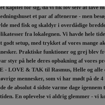
t kapitel for sig, da vi fik lov selv at lave m
dningshuset et par af aftenerne - men besø
ylde med fisk og skaldyr i overdådige bredde
elikatesser fra lokalegnen. Vi havde hele tid
t godt setup, med trykket af vores mange akt
esker. Praktiske funktioner og grej blev fr
var styr på hele deres opbakning af vores pro
 LOVE & TAK til Rasmus, Helle og alle de
g øvrige mennesker, som vi har mødt på de 4 d
de de absolut 4 sidste varme dage igennem ti
tiden. En oplevelse vi aldrig glemmer - vi