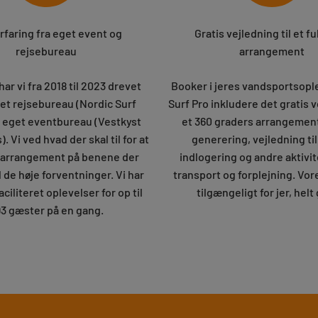
rfaring fra eget event og
Gratis vejledning til et f
rejsebureau
arrangement
 har vi fra 2018 til 2023 drevet
Booker i jeres vandsportsopl
et rejsebureau (Nordic Surf
Surf Pro inkludere det gratis v
g eget eventbureau (Vestkyst
et 360 graders arrangemen
 Vi ved hvad der skal til for at
generering, vejledning til
t arrangement på benene der
indlogering og andre aktivi
l de høje forventninger. Vi har
transport og forplejning. Vo
aciliteret oplevelser for op til
tilgængeligt for jer, helt 
3 gæster på en gang.