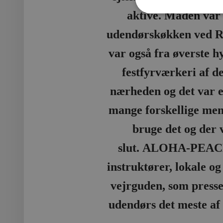
aktive. Maden var e
udendørskøkken ved Re
var også fra øverste h
festfyrværkeri af d
nærheden og det var e
mange forskellige menn
bruge det og der 
slut. ALOHA-PEACE -
instruktører, lokale o
vejrguden, som presse
udendørs det meste af 