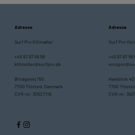
Adresse
Adresse
Surf Pro Klitmøller
Surf Pro Vor
+45 97 97 56 56
+45 97 97 56 
klitmoller@surfpro.dk
vorupor@sur
Ørhagevej 150
Hawblink 4D
7700 Thisted, Danmark
7700 Thiste
CVR-nr: 30527119
CVR-nr: 393