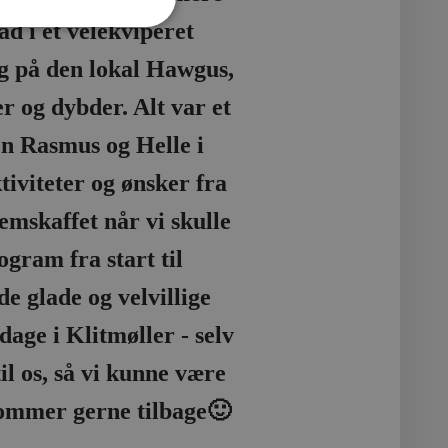
ad i et velekviperet
g på den lokal Hawgus,
r og dybder. Alt var et
en Rasmus og Helle i
iviteter og ønsker fra
emskaffet når vi skulle
gram fra start til
 glade og velvillige
age i Klitmøller - selv
l os, så vi kunne være
 kommer gerne tilbage🙂