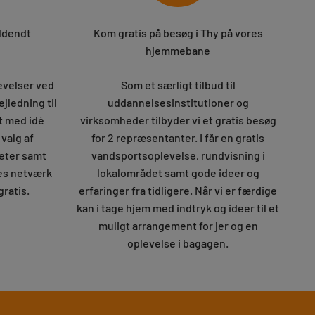
uldendt
Kom gratis på besøg i Thy på vores
hjemmebane
evelser ved
Som et særligt tilbud til
ejledning til
uddannelsesinstitutioner og
t med idé
virksomheder tilbyder vi et gratis besøg
 valg af
for 2 repræsentanter. I får en gratis
teter samt
vandsportsoplevelse, rundvisning i
res netværk
lokalområdet samt gode ideer og
gratis.
erfaringer fra tidligere. Når vi er færdige
kan i tage hjem med indtryk og ideer til et
muligt arrangement for jer og en
oplevelse i bagagen.