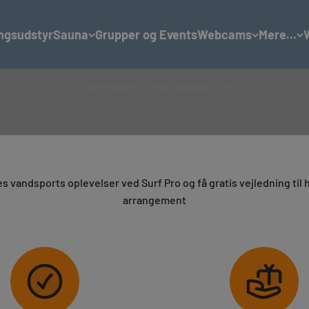
ingsudstyr
Sauna
Grupper og Events
Webcams
Mere...
Grupper og events
I Cold Hawaii og Nationalpark Thy
s vandsports oplevelser ved Surf Pro og få gratis vejledning til 
arrangement