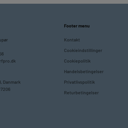
Footer menu
upør
Kontakt
Cookieindstillinger
56
fpro.dk
Cookiepolitik
Handelsbetingelser
d, Danmark
Privatlivspolitik
17206
Returbetingelser