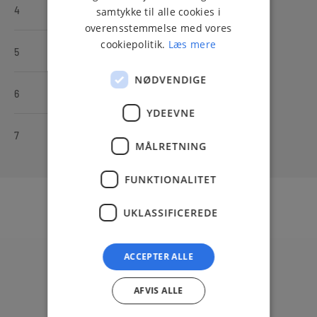
4
1999,-
samtykke til alle cookies i
overensstemmelse med vores
cookiepolitik.
Læs mere
5
2499,-
NØDVENDIGE
6
2999,-
YDEEVNE
7
3499,-
MÅLRETNING
FUNKTIONALITET
Hvad kan du forvente af vores Surfcamp?
UKLASSIFICEREDE
ACCEPTER ALLE
AFVIS ALLE