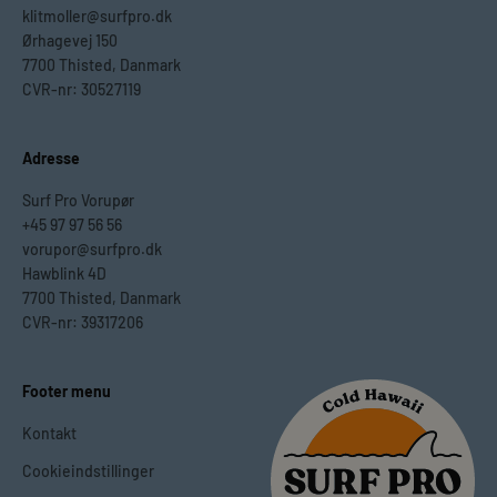
klitmoller@surfpro.dk
Ørhagevej 150
7700 Thisted, Danmark
CVR-nr: 30527119
Adresse
Surf Pro Vorupør
+45 97 97 56 56
vorupor@surfpro.dk
Hawblink 4D
7700 Thisted, Danmark
CVR-nr: 39317206
Footer menu
Kontakt
Cookieindstillinger