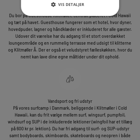
VIS DETALJER
Indlogering
Du bor på Guesthouse Klitmøller, centralt placeret i Cold Hawaii
og tæt på havet. Guesthouse fungerer som et hotel, hvor dyner,
hovedpuder, lagner og håndklæder er inkluderet for alle gæster.
Udover dit værelse har du adgang til et stort overdækket
loungeområde og en rummelig terrasse med udsigt til klitterne
og Klitmøller Å. Der er også et veludstyret fælleskøkken, hvor du
nemt kan lave dine egne måltider under dit ophold.
Vandsport og fri udstyr
På vores surfcamp i Danmark, beliggende i Klitmøller i Cold
Hawaii, kan du frit vælge mellem surf, wingsurf, pumpfoil,
windsurf og SUP i de inkluderede lektioner (wingfoil har et tillæg
på 600 kr pr. lektion). Du har fri adgang til surf- og SUP-udstyr
samt bodyboards, skimboards, skateboards og neopren i både