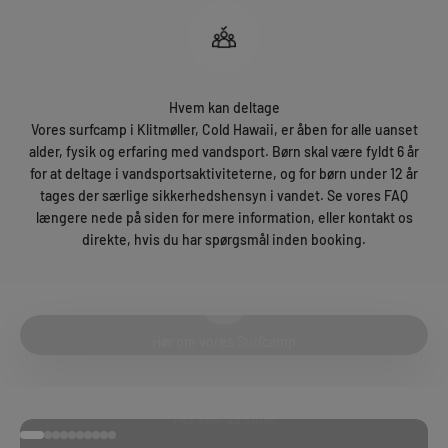
Hvem kan deltage
Vores surfcamp i Klitmøller, Cold Hawaii, er åben for alle uanset
alder, fysik og erfaring med vandsport. Børn skal være fyldt 6 år
for at deltage i vandsportsaktiviteterne, og for børn under 12 år
tages der særlige sikkerhedshensyn i vandet. Se vores FAQ
længere nede på siden for mere information, eller kontakt os
direkte, hvis du har spørgsmål inden booking.
Afspil video
Hør om vores Surfcamp
Her skal du surfe
Gå til element 1
Gå til element 2
Gå til element 3
Gå til element 4
Gå til element 5
Gå til element 6
Gå til element 7
Gå til element 8
Gå til element 9
Gå til element 10