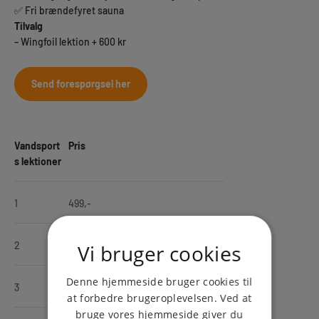
✅ Fri brændefyret sauna
Tilvalg
– Wingfoil lektion + 600 kr
Send forespørgsel her
Vandsport
Pris
s lektioner
1
499,-
2
999,-
Vi bruger cookies
Denne hjemmeside bruger cookies til
3
1499,-
at forbedre brugeroplevelsen. Ved at
bruge vores hjemmeside giver du