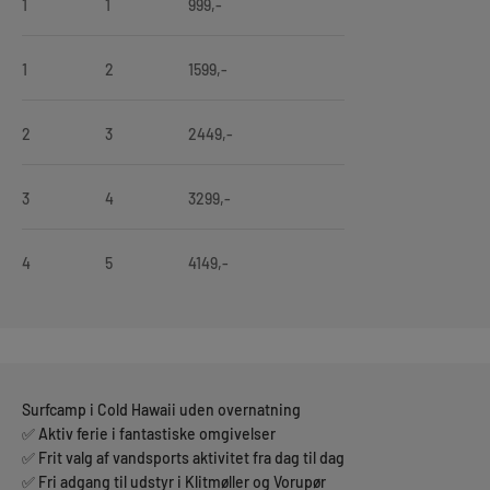
1
1
999,-
1
2
1599,-
2
3
2449,-
3
4
3299,-
4
5
4149,-
Surfcamp i Cold Hawaii uden overnatning
✅ Aktiv ferie i fantastiske omgivelser
✅ Frit valg af vandsports aktivitet fra dag til dag
✅ Fri adgang til udstyr i Klitmøller og Vorupør