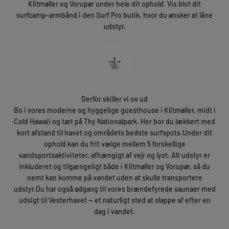
Klitmøller og Vorupør under hele dit ophold. Vis blot dit
surfcamp-armbånd i den Surf Pro butik, hvor du ønsker at låne
udstyr.
Derfor skiller vi os ud
Bo i vores moderne og hyggelige guesthouse i Klitmøller, midt i
Cold Hawaii og tæt på Thy Nationalpark. Her bor du lækkert med
kort afstand til havet og områdets bedste surfspots.Under dit
ophold kan du frit vælge mellem 5 forskellige
vandsportsaktiviteter, afhængigt af vejr og lyst. Alt udstyr er
inkluderet og tilgængeligt både i Klitmøller og Vorupør, så du
nemt kan komme på vandet uden at skulle transportere
udstyr.Du har også adgang til vores brændefyrede saunaer med
udsigt til Vesterhavet — et naturligt sted at slappe af efter en
dag i vandet.