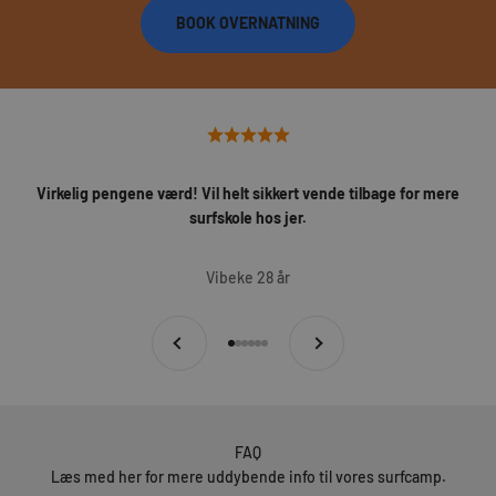
BOOK OVERNATNING
Virkelig pengene værd! Vil helt sikkert vende tilbage for mere
surfskole hos jer.
Vibeke 28 år
Forrige
Næste
Gå til element 1
Gå til element 2
Gå til element 3
Gå til element 4
Gå til element 5
Gå til element 6
FAQ
Læs med her for mere uddybende info til vores surfcamp.